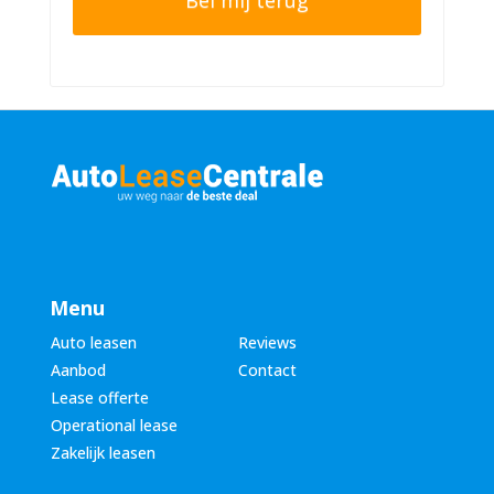
n
r
n
n
u
a
m
a
m
m
e
*
r
*
Menu
Auto leasen
Reviews
Aanbod
Contact
Lease offerte
Operational lease
Zakelijk leasen