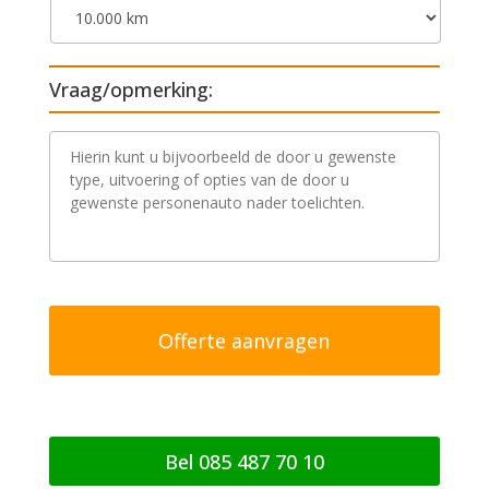
Vraag/opmerking:
V
r
a
a
g
/
o
p
m
e
r
k
i
n
g
Bel 085 487 70 10