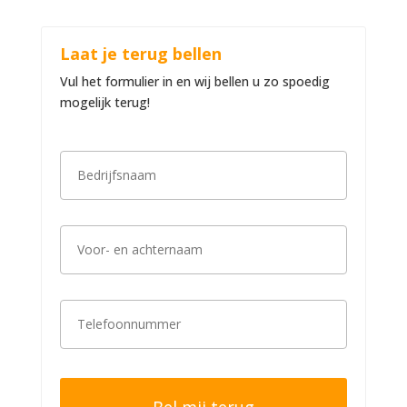
Laat je terug bellen
Vul het formulier in en wij bellen u zo spoedig
mogelijk terug!
B
e
d
r
i
V
j
o
f
o
s
r
n
-
a
T
e
a
e
n
m
l
a
*
e
c
f
h
o
t
o
e