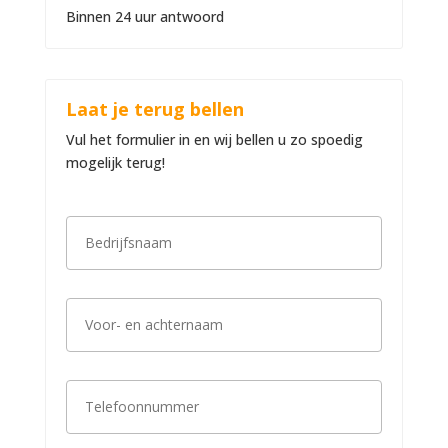
Binnen 24 uur antwoord
Laat je terug bellen
Vul het formulier in en wij bellen u zo spoedig
mogelijk terug!
B
e
d
r
i
V
j
o
f
o
s
r
n
-
a
T
e
a
e
n
m
l
a
*
e
c