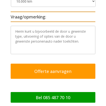
Vraag/opmerking:
V
r
a
a
g
/
o
p
m
e
r
k
i
n
g
Bel 085 487 70 10