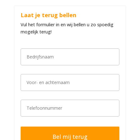
Laat je terug bellen
Vul het formulier in en wij bellen u zo spoedig
mogelijk terug!
B
e
d
r
i
V
j
o
f
o
s
r
n
-
a
T
e
a
e
n
m
l
a
*
e
c
f
h
o
t
o
e
n