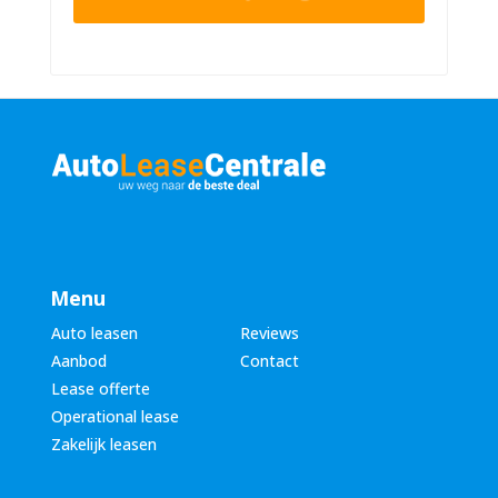
r
n
n
u
a
m
a
m
m
e
*
r
*
Menu
Auto leasen
Reviews
Aanbod
Contact
Lease offerte
Operational lease
Zakelijk leasen