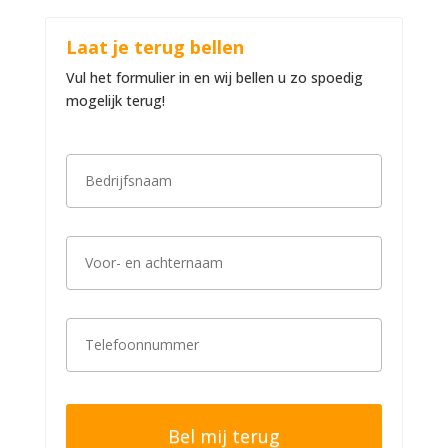
Laat je terug bellen
Vul het formulier in en wij bellen u zo spoedig
mogelijk terug!
B
e
d
r
i
V
j
o
f
o
s
r
n
-
a
T
e
a
e
n
m
l
a
*
e
c
f
h
o
t
o
e
n