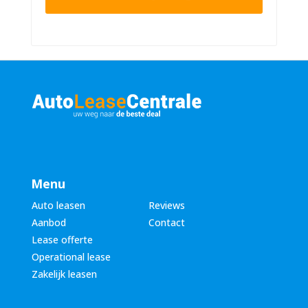
r
n
n
u
a
m
a
m
m
e
*
r
*
Menu
Auto leasen
Reviews
Aanbod
Contact
Lease offerte
Operational lease
Zakelijk leasen