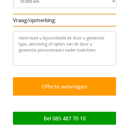
Vraag/opmerking:
V
r
a
a
g
/
o
p
m
e
r
k
i
n
g
Bel 085 487 70 10