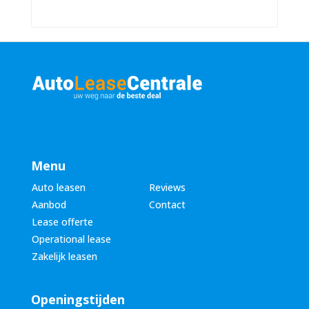
u
a
m
a
m
m
e
*
r
*
Menu
Auto leasen
Reviews
Aanbod
Contact
Lease offerte
Operational lease
Zakelijk leasen
Openingstijden