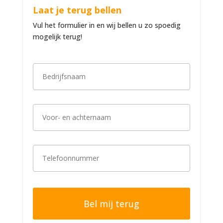
Laat je terug bellen
Vul het formulier in en wij bellen u zo spoedig
mogelijk terug!
B
e
d
r
i
V
j
o
f
o
s
r
n
-
a
T
e
a
e
n
m
l
a
*
e
c
f
h
o
t
o
e
n
r
n
n