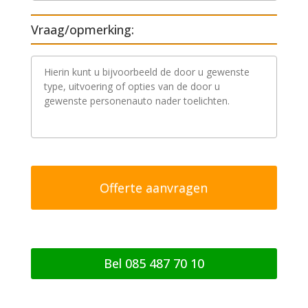
Vraag/opmerking:
V
r
a
a
g
/
o
p
m
e
r
k
i
n
g
Bel 085 487 70 10