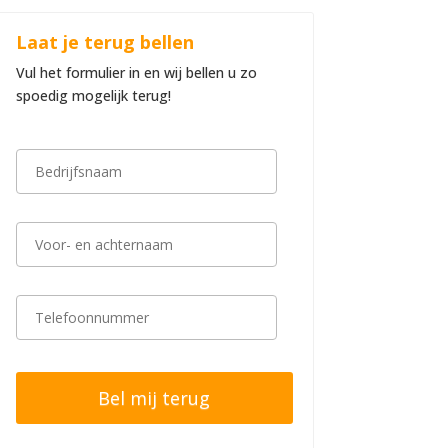
Laat je terug bellen
Vul het formulier in en wij bellen u zo
spoedig mogelijk terug!
B
e
d
r
i
V
j
o
f
o
s
r
n
-
T
a
e
e
a
n
l
m
a
e
*
c
f
h
o
t
o
e
n
r
n