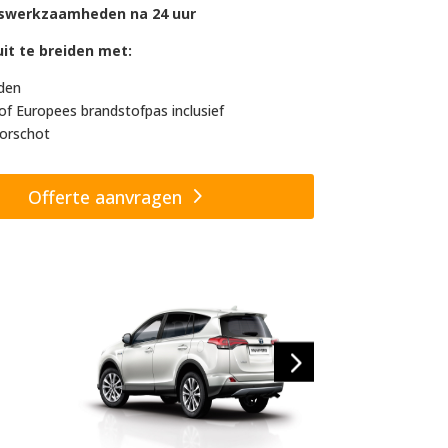
swerkzaamheden na 24 uur
it te breiden met:
den
of Europees brandstofpas inclusief
orschot
Offerte aanvragen