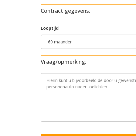
Contract gegevens:
Looptijd
Vraag/opmerking:
V
r
a
a
g
/
o
p
m
e
r
k