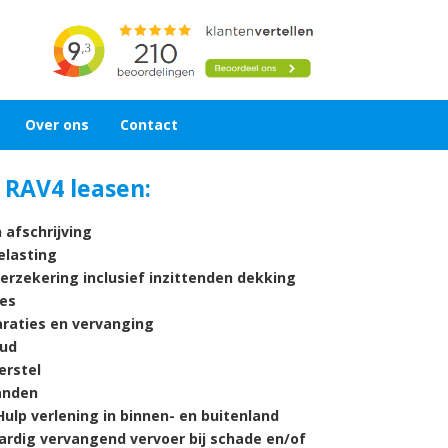
Over ons
Contact
 RAV4 leasen:
 afschrijving
lasting
verzekering inclusief inzittenden dekking
es
araties en vervanging
ud
rstel
nden
ulp verlening in binnen- en buitenland
ardig vervangend vervoer bij schade en/of