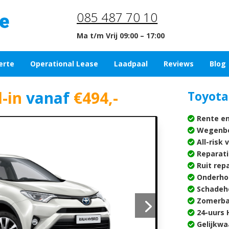
085 487 70 10
Ma t/m Vrij 09:00 – 17:00
erte
Operational Lease
Laadpaal
Reviews
Blog
l-in
vanaf
€494,-
Toyota
Rente en
Wegenbe
All-risk 
Reparati
Ruit rep
Onderho
Schadehe
Zomerba
24-uurs H
Gelijkwa