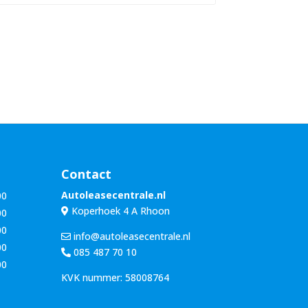
n
u
a
m
a
m
m
e
*
r
*
Contact
Autoleasecentrale.nl
00
Koperhoek 4 A Rhoon
00
00
info@autoleasecentrale.nl
00
085 487 70 10
00
KVK nummer: 58008764