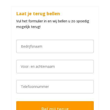
Laat je terug bellen
Vul het formulier in en wij bellen u zo spoedig
mogelijk terug!
B
e
d
r
i
V
j
o
f
o
s
r
n
-
a
T
e
a
e
n
m
l
a
*
e
c
f
h
o
t
o
e