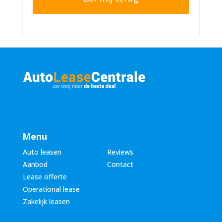
n
r
n
n
u
a
m
a
m
m
e
*
r
*
Menu
Auto leasen
Reviews
Aanbod
Contact
Lease offerte
Operational lease
Zakelijk leasen