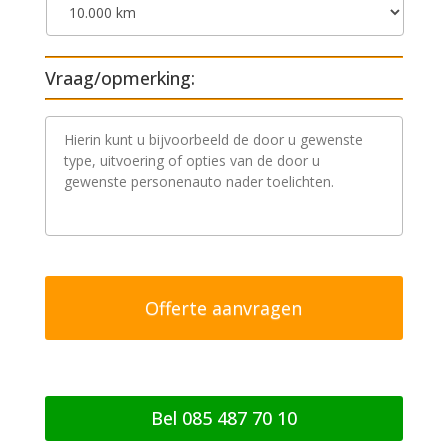
Vraag/opmerking:
V
r
a
a
g
/
o
p
m
e
r
k
i
n
g
Bel 085 487 70 10