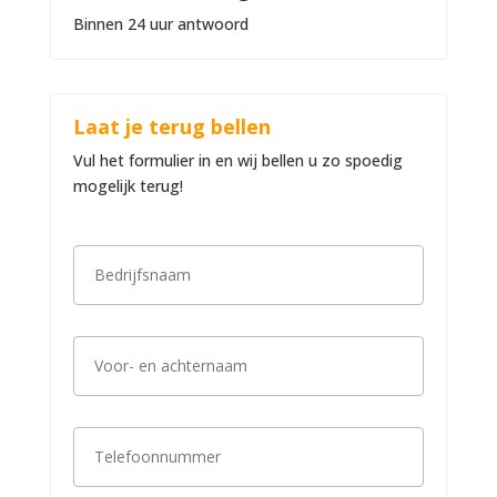
Binnen 24 uur antwoord
Laat je terug bellen
Vul het formulier in en wij bellen u zo spoedig
mogelijk terug!
B
e
d
r
i
V
j
o
f
o
s
r
n
-
a
T
e
a
e
n
m
l
a
*
e
c