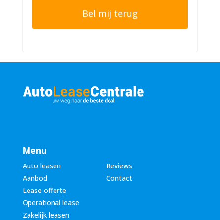
t
o
e
n
r
n
n
u
a
m
a
m
m
e
*
r
*
Menu
Auto leasen
Reviews
Aanbod
Contact
Lease offerte
Operational lease
Zakelijk leasen