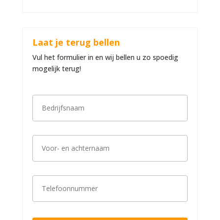
Laat je terug bellen
Vul het formulier in en wij bellen u zo spoedig
mogelijk terug!
B
e
d
r
i
V
j
o
f
o
s
r
n
-
a
T
e
a
e
n
m
l
a
*
e
c
f
h
o