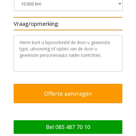
Vraag/opmerking:
V
r
a
a
g
/
o
p
m
e
r
k
i
n
g
Bel 085 487 70 10