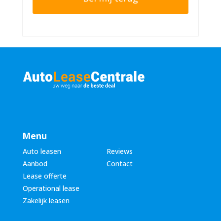
n
r
n
n
u
a
m
a
m
m
e
*
r
*
Menu
Auto leasen
Reviews
Aanbod
Contact
Lease offerte
Operational lease
Zakelijk leasen