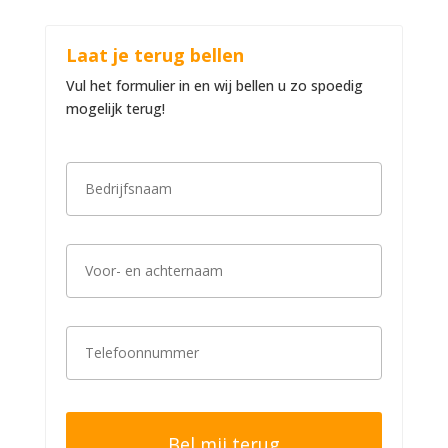
Laat je terug bellen
Vul het formulier in en wij bellen u zo spoedig
mogelijk terug!
B
e
d
r
i
V
j
o
f
o
s
r
n
-
a
T
e
a
e
n
m
l
a
*
e
c
f
h
o
t
o
e