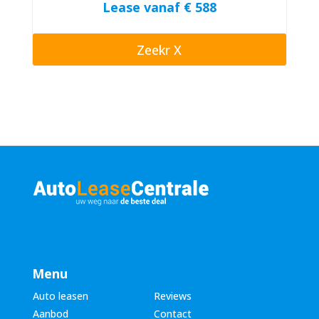
Lease vanaf € 588
Zeekr X
Menu
Auto leasen
Reviews
Aanbod
Contact