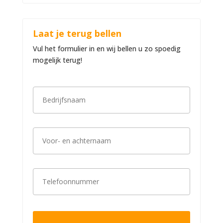
Laat je terug bellen
Vul het formulier in en wij bellen u zo spoedig
mogelijk terug!
B
e
d
r
i
V
j
o
f
o
s
r
n
-
a
T
e
a
e
n
m
l
a
*
e
c
f
h
o
t
o