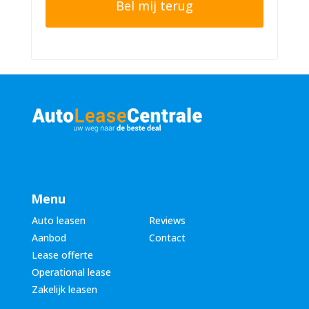
e
n
r
n
n
u
a
m
a
m
m
e
*
r
*
Menu
Auto leasen
Reviews
Aanbod
Contact
Lease offerte
Operational lease
Zakelijk leasen