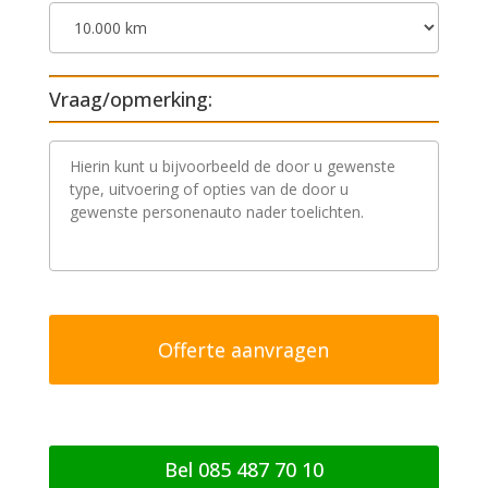
Vraag/opmerking:
V
r
a
a
g
/
o
p
m
e
r
k
i
n
g
Bel 085 487 70 10