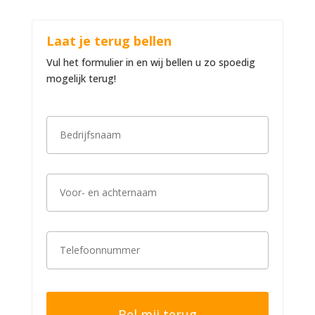
Laat je terug bellen
Vul het formulier in en wij bellen u zo spoedig
mogelijk terug!
B
e
d
r
i
V
j
o
f
o
s
r
n
-
a
T
e
a
e
n
m
l
a
*
e
c
f
h
o
t
o
e