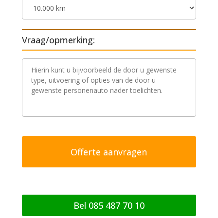
Vraag/opmerking:
V
r
a
a
g
/
o
p
m
e
r
k
i
n
g
Bel 085 487 70 10