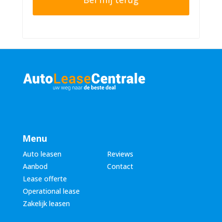
n
r
n
n
u
a
m
a
m
m
e
*
r
*
Menu
Auto leasen
Reviews
Aanbod
Contact
Lease offerte
Operational lease
Zakelijk leasen