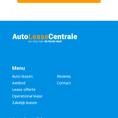
n
n
u
a
m
a
m
m
e
*
r
*
Menu
Auto leasen
Reviews
Aanbod
Contact
Lease offerte
Operational lease
Zakelijk leasen