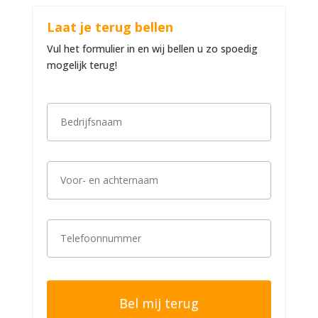
Laat je terug bellen
Vul het formulier in en wij bellen u zo spoedig
mogelijk terug!
B
e
d
r
i
V
j
o
f
o
s
r
n
-
a
T
e
a
e
n
m
l
a
*
e
c
f
h
o
t
o
e
n
r