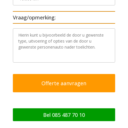
Vraag/opmerking:
V
r
a
a
g
/
o
p
m
e
r
k
i
n
g
Bel 085 487 70 10