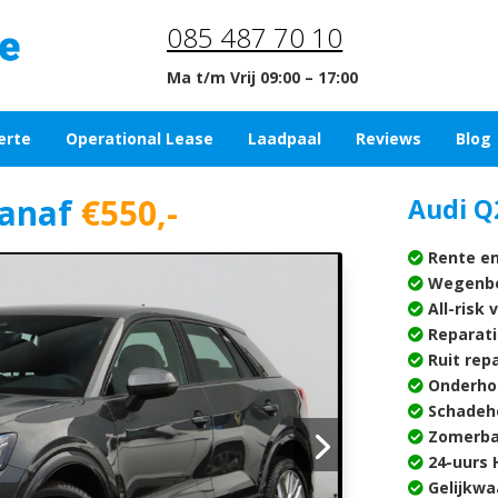
085 487 70 10
Ma t/m Vrij 09:00 – 17:00
erte
Operational Lease
Laadpaal
Reviews
Blog
anaf
€550,-
Audi Q
Rente en
Wegenbe
All-risk 
Reparati
Ruit rep
Onderho
Schadehe
Zomerba
24-uurs H
Gelijkwa