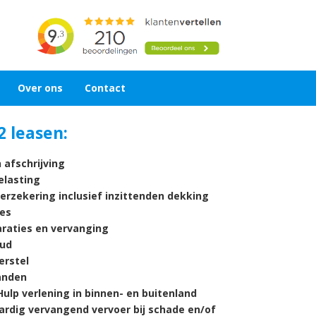
Over ons
Contact
2 leasen:
 afschrijving
lasting
verzekering inclusief inzittenden dekking
es
araties en vervanging
ud
rstel
nden
ulp verlening in binnen- en buitenland
ardig vervangend vervoer bij schade en/of