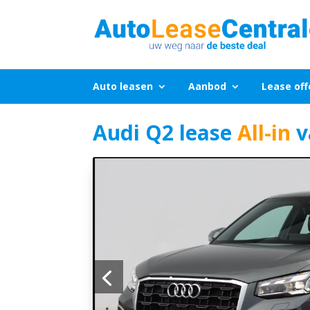
Auto leasen
Aanbod
Lease off
Audi Q2 lease
All-in
v