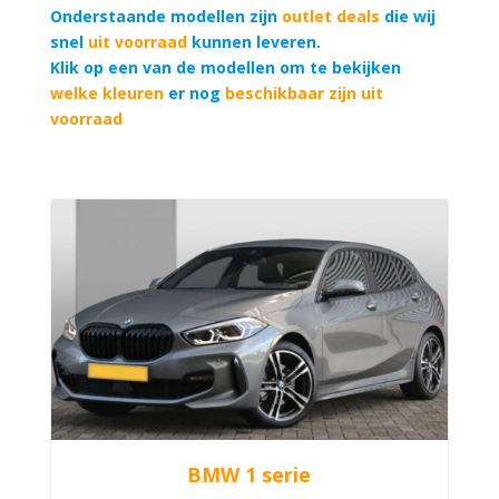
Onderstaande modellen zijn
outlet deals
die wij
snel
uit voorraad
kunnen leveren.
Klik op een van de modellen om te bekijken
welke kleuren
er nog
beschikbaar zijn uit
voorraad
BMW 1 serie