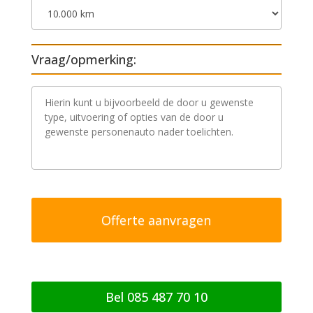
Vraag/opmerking:
V
r
a
a
g
/
o
p
m
e
r
k
i
n
g
Bel 085 487 70 10