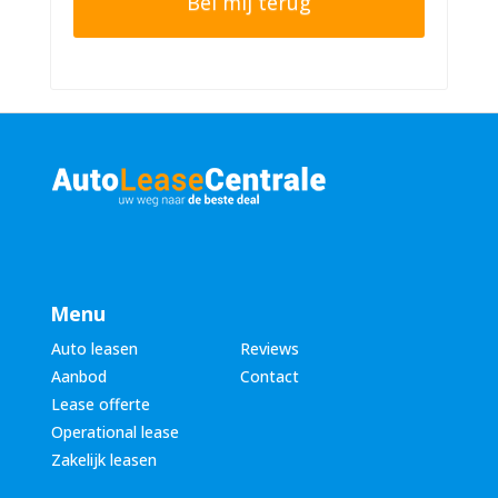
n
r
n
n
u
a
m
a
m
m
e
*
r
*
Menu
Auto leasen
Reviews
Aanbod
Contact
Lease offerte
Operational lease
Zakelijk leasen