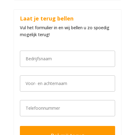
Laat je terug bellen
Vul het formulier in en wij bellen u zo spoedig
mogelijk terug!
B
e
d
r
i
V
j
o
f
o
s
r
n
-
a
T
e
a
e
n
m
l
a
*
e
c
f
h
o
t
o
e