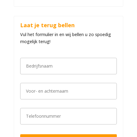
Laat je terug bellen
Vul het formulier in en wij bellen u zo spoedig
mogelijk terug!
B
e
d
r
i
V
j
o
f
o
s
r
n
-
a
T
e
a
e
n
m
l
a
*
e
c
f
h
o
t