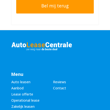
o
e
n
r
n
n
u
a
m
a
m
m
e
*
r
*
Menu
Auto leasen
Reviews
Aanbod
Contact
Lease offerte
Operational lease
Zakelijk leasen