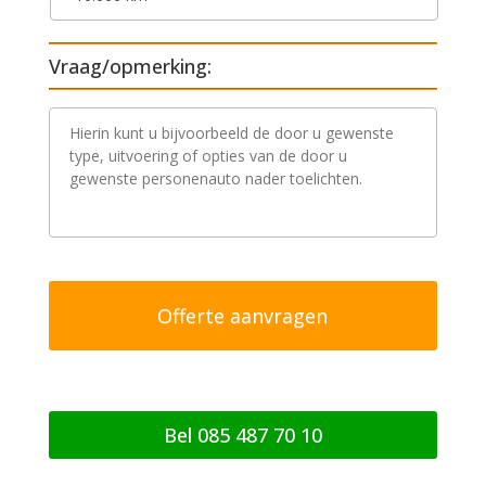
Vraag/opmerking:
V
r
a
a
g
/
o
p
m
e
r
k
i
n
g
Bel 085 487 70 10