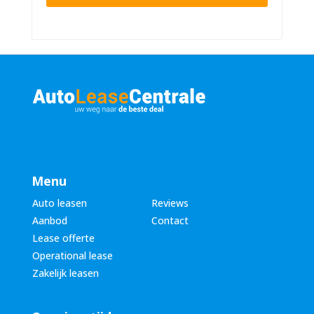
n
n
u
a
m
a
m
m
e
*
r
*
Menu
Auto leasen
Reviews
Aanbod
Contact
Lease offerte
Operational lease
Zakelijk leasen