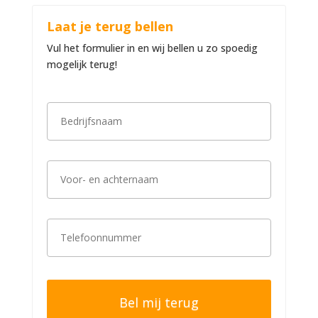
Laat je terug bellen
Vul het formulier in en wij bellen u zo spoedig
mogelijk terug!
B
e
d
r
i
V
j
o
f
o
s
r
n
-
a
T
e
a
e
n
m
l
a
*
e
c
f
h
o
t
o
e
n
r