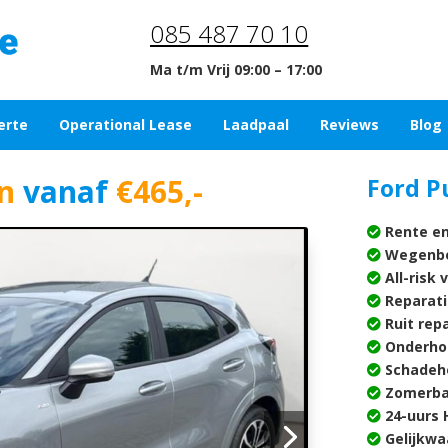
085 487 70 10
Ma t/m Vrij 09:00 – 17:00
erte
Operational Lease
Laadpaal
Reviews
Blog
in
vanaf
€465,-
Ford P
Rente en
Wegenbe
All-risk 
Reparati
Ruit rep
Onderho
Schadehe
Zomerba
24-uurs H
Gelijkwa