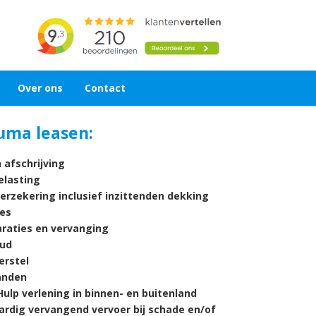
Over ons
Contact
uma leasen:
 afschrijving
lasting
verzekering inclusief inzittenden dekking
es
araties en vervanging
ud
rstel
nden
ulp verlening in binnen- en buitenland
ardig vervangend vervoer bij schade en/of