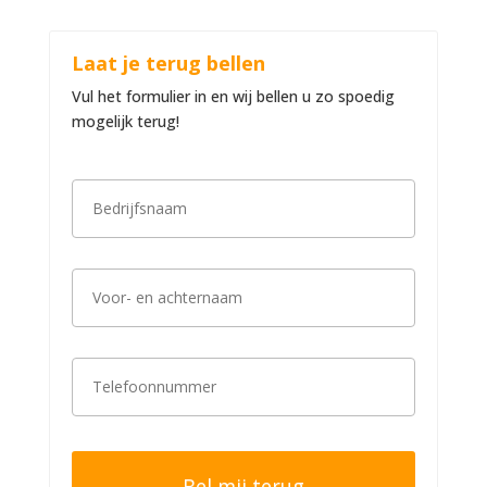
Laat je terug bellen
Vul het formulier in en wij bellen u zo spoedig
mogelijk terug!
B
e
d
r
i
V
j
o
f
o
s
r
n
-
a
T
e
a
e
n
m
l
a
*
e
c
f
h
o
t
o
e