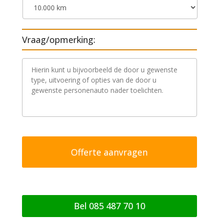
Vraag/opmerking:
V
r
a
a
g
/
o
p
m
e
r
k
i
n
g
Bel 085 487 70 10