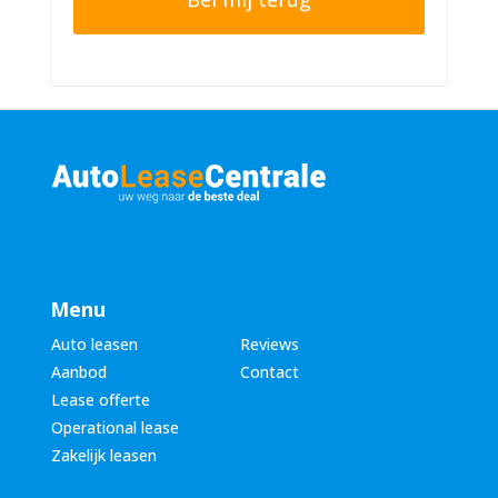
n
r
n
n
u
a
m
a
m
m
e
*
r
*
Menu
Auto leasen
Reviews
Aanbod
Contact
Lease offerte
Operational lease
Zakelijk leasen