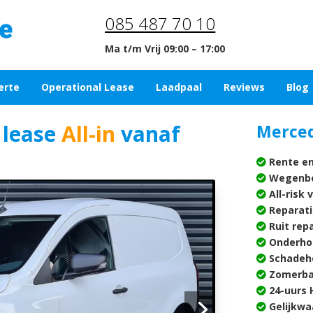
085 487 70 10
Ma t/m Vrij 09:00 – 17:00
erte
Operational Lease
Laadpaal
Reviews
Blog
 lease
All-in
vanaf
Merced
Rente en
Wegenbe
All-risk 
Reparati
Ruit rep
Onderho
Schadehe
Zomerba
24-uurs H
Gelijkwa