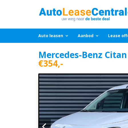
Auto leasen
Aanbod
Lease off
Mercedes-Benz Citan
€354,-