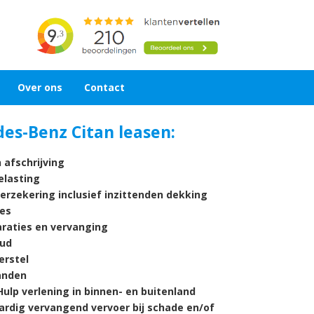
Over ons
Contact
es-Benz Citan leasen:
 afschrijving
lasting
verzekering inclusief inzittenden dekking
es
araties en vervanging
ud
rstel
nden
ulp verlening in binnen- en buitenland
ardig vervangend vervoer bij schade en/of