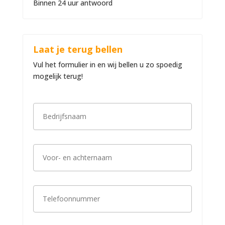
Binnen 24 uur antwoord
Laat je terug bellen
Vul het formulier in en wij bellen u zo spoedig
mogelijk terug!
B
e
d
r
i
V
j
o
f
o
s
r
n
-
a
T
e
a
e
n
m
l
a
*
e
c
f
h