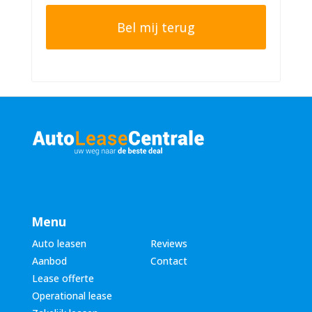
o
t
o
e
n
r
n
n
u
a
m
a
m
m
e
*
r
*
Menu
Auto leasen
Reviews
Aanbod
Contact
Lease offerte
Operational lease