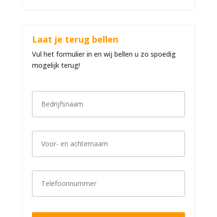
Laat je terug bellen
Vul het formulier in en wij bellen u zo spoedig
mogelijk terug!
B
e
d
r
i
V
j
o
f
o
s
r
n
-
a
T
e
a
e
n
m
l
a
*
e
c
f
h
o
t