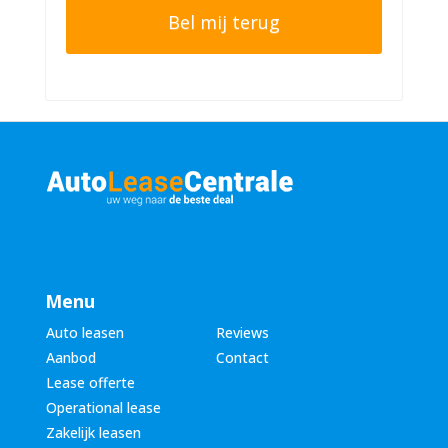
o
e
n
r
n
n
u
a
m
a
m
m
e
*
r
*
Menu
Auto leasen
Reviews
Aanbod
Contact
Lease offerte
Operational lease
Zakelijk leasen