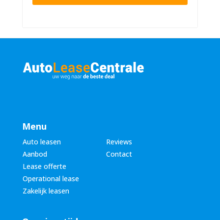
n
n
u
a
m
a
m
m
e
*
r
*
Menu
Auto leasen
Reviews
Aanbod
Contact
Lease offerte
Operational lease
Zakelijk leasen