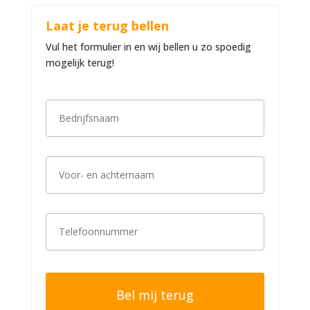
Laat je terug bellen
Vul het formulier in en wij bellen u zo spoedig
mogelijk terug!
B
e
d
r
i
V
j
o
f
o
s
r
n
-
a
T
e
a
e
n
m
l
a
*
e
c
f
h
o
t
o
e
n
r