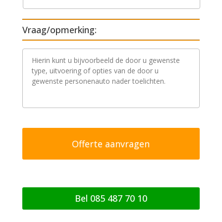
Vraag/opmerking:
V
r
a
a
g
/
o
p
m
e
r
k
i
n
g
Bel 085 487 70 10