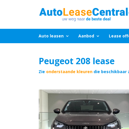
Auto leasen
Aanbod
Lease off
Peugeot 208 lease
Zie
onderstaande kleuren
die beschikbaar 