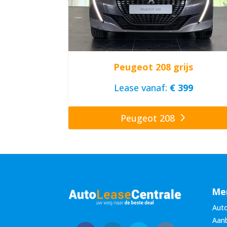
Peugeot 208 grijs
Lease vanaf:
€ 399
Peugeot 208
Me
Auto
Aan