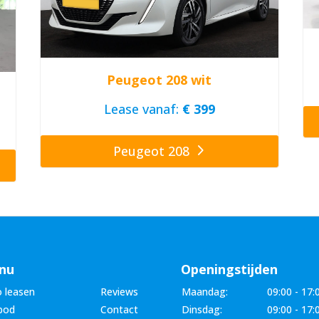
Peugeot 208 wit
Lease vanaf:
€ 399
Peugeot 208
nu
Openingstijden
 leasen
Reviews
Maandag:
09:00 - 17:
bod
Contact
Dinsdag:
09:00 - 17: