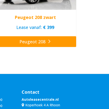
Peugeot 208 zwart
Lease vanaf:
€ 399
Peugeot 208
Contact
Autoleasecentrale.nl
00
Koperhoek 4 A Rhoon
00