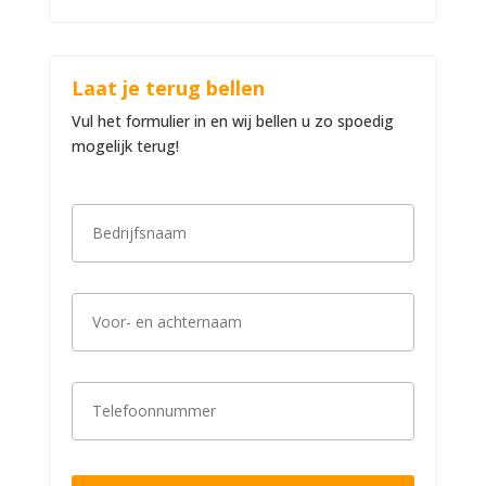
Laat je terug bellen
Vul het formulier in en wij bellen u zo spoedig
mogelijk terug!
B
e
d
r
i
V
j
o
f
o
s
r
n
-
a
T
e
a
e
n
m
l
a
*
e
c
f
h
o
t