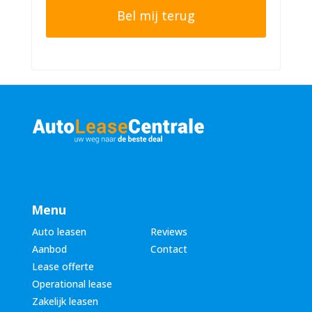
o
e
n
r
n
n
u
a
m
a
m
m
e
*
r
*
Menu
Auto leasen
Reviews
Aanbod
Contact
Lease offerte
Operational lease
Zakelijk leasen