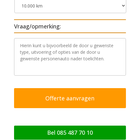
Vraag/opmerking:
V
r
a
a
g
/
o
p
m
e
r
k
i
n
g
Bel 085 487 70 10