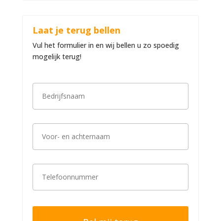
Laat je terug bellen
Vul het formulier in en wij bellen u zo spoedig
mogelijk terug!
B
e
d
r
i
V
j
o
f
o
s
r
n
-
a
T
e
a
e
n
m
l
a
*
e
c
f
h
o
t
o
e