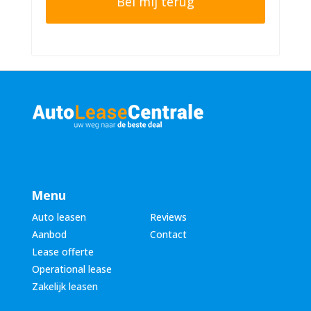
n
r
n
n
u
a
m
a
m
m
e
*
r
*
Menu
Auto leasen
Reviews
Aanbod
Contact
Lease offerte
Operational lease
Zakelijk leasen