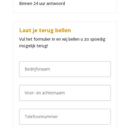
Binnen 24 uur antwoord
Laat je terug bellen
Vul het formulier in en wij bellen u zo spoedig
mogelijk terug!
B
e
d
r
i
V
j
o
f
o
s
r
n
-
a
T
e
a
e
n
m
l
a
*
e
c
f