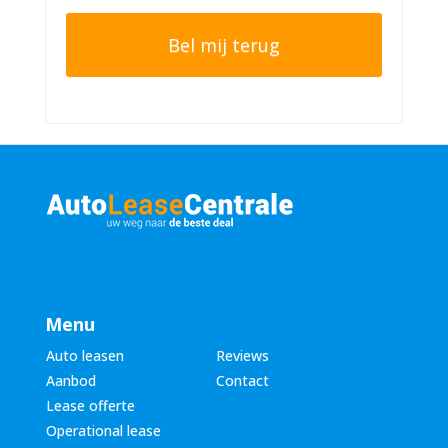
h
o
t
o
e
n
r
n
n
u
a
m
a
m
m
e
*
r
*
Menu
Auto leasen
Reviews
Aanbod
Contact
Lease offerte
Operational lease