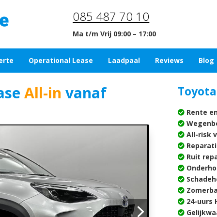
085 487 70 10
Ma t/m Vrij 09:00 – 17:00
erte
Operational Lease
Laadpaal
Reviews
Blog
ase
All-in
vanaf
Toyota 
Rente en
Wegenbe
All-risk 
Reparati
Ruit rep
Onderho
Schadehe
Zomerba
24-uurs H
Gelijkwa