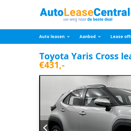
Auto leasen
Aanbod
Lease off
Toyota Yaris Cross le
€431,-