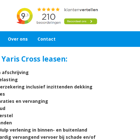
Over ons
Contact
Yaris Cross leasen:
 afschrijving
lasting
verzekering inclusief inzittenden dekking
es
araties en vervanging
ud
rstel
nden
ulp verlening in binnen- en buitenland
ardig vervangend vervoer bij schade en/of