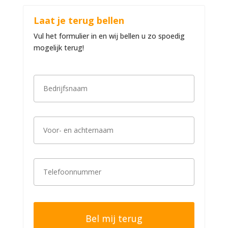
Laat je terug bellen
Vul het formulier in en wij bellen u zo spoedig
mogelijk terug!
B
e
d
r
i
V
j
o
f
o
s
r
n
-
a
T
e
a
e
n
m
l
a
*
e
c
f
h
o
t
o
e
n
r