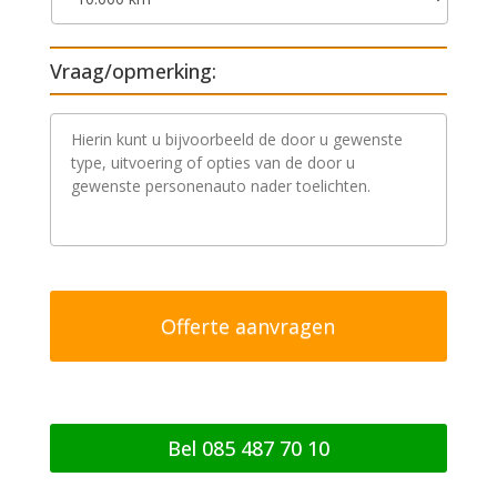
Vraag/opmerking:
V
r
a
a
g
/
o
p
m
e
r
k
i
n
g
Bel 085 487 70 10