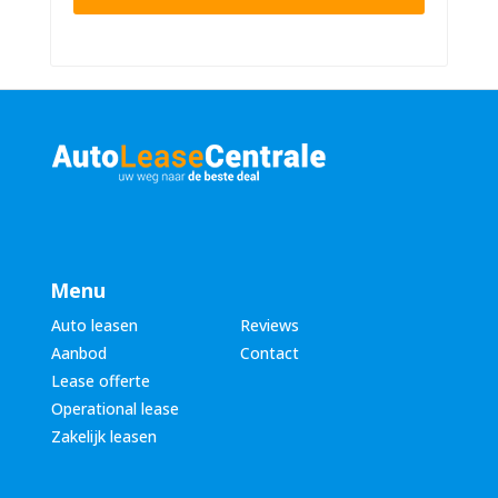
n
n
u
a
m
a
m
m
e
*
r
*
Menu
Auto leasen
Reviews
Aanbod
Contact
Lease offerte
Operational lease
Zakelijk leasen