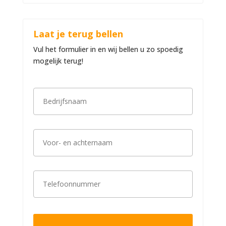
Laat je terug bellen
Vul het formulier in en wij bellen u zo spoedig
mogelijk terug!
B
e
d
r
i
V
j
o
f
o
s
r
n
-
a
T
e
a
e
n
m
l
a
*
e
c
f
h
o
t
o