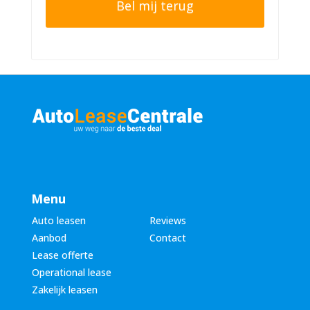
e
n
r
n
n
u
a
m
a
m
m
e
*
r
*
Menu
Auto leasen
Reviews
Aanbod
Contact
Lease offerte
Operational lease
Zakelijk leasen