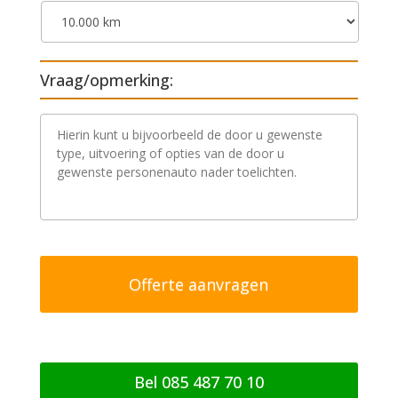
Vraag/opmerking:
V
r
a
a
g
/
o
p
m
e
r
k
i
n
g
Bel 085 487 70 10