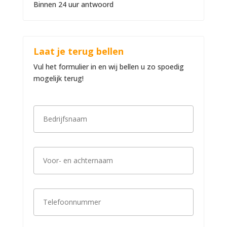
Binnen 24 uur antwoord
Laat je terug bellen
Vul het formulier in en wij bellen u zo spoedig
mogelijk terug!
B
e
d
r
i
V
j
o
f
o
s
r
n
-
a
T
e
a
e
n
m
l
a
*
e
c
f