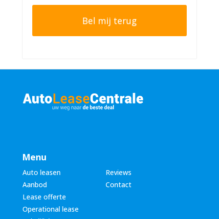
h
o
t
o
e
n
r
n
n
u
a
m
a
m
m
e
*
r
*
Menu
Auto leasen
Reviews
Aanbod
Contact
Lease offerte
Operational lease