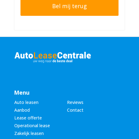
o
e
n
r
n
n
u
a
m
a
m
m
e
*
r
*
Menu
Auto leasen
Reviews
Aanbod
Contact
Lease offerte
Operational lease
Zakelijk leasen