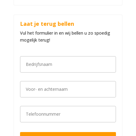
Laat je terug bellen
Vul het formulier in en wij bellen u zo spoedig
mogelijk terug!
B
e
d
r
i
V
j
o
f
o
s
r
n
-
a
T
e
a
e
n
m
l
a
*
e
c
f
h
o
t