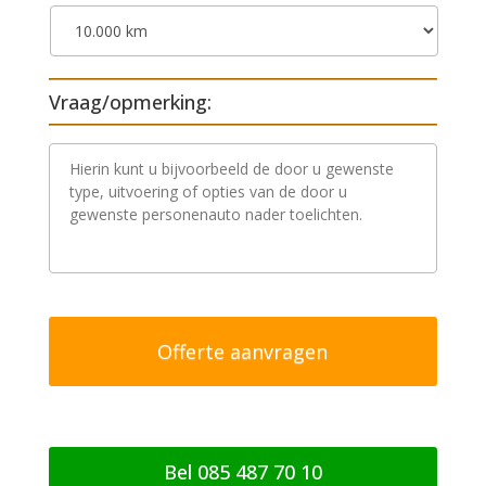
Vraag/opmerking:
V
r
a
a
g
/
o
p
m
e
r
k
i
n
g
Bel 085 487 70 10