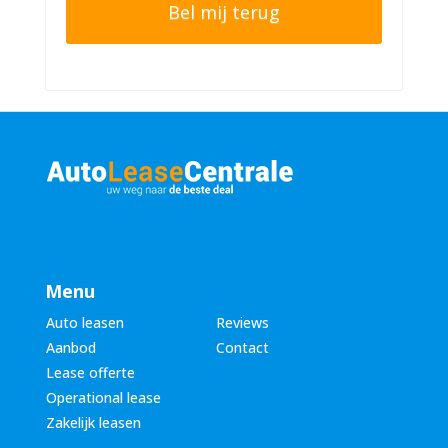
e
n
r
n
n
u
a
m
a
m
m
e
*
r
*
Menu
Auto leasen
Reviews
Aanbod
Contact
Lease offerte
Operational lease
Zakelijk leasen