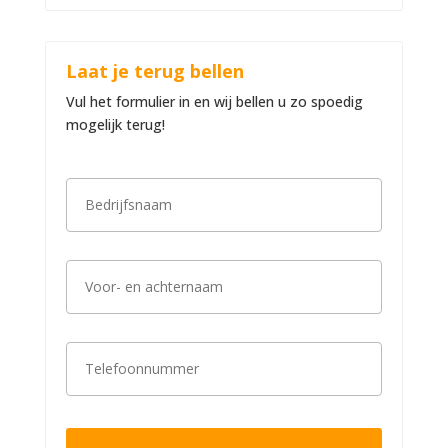
Laat je terug bellen
Vul het formulier in en wij bellen u zo spoedig
mogelijk terug!
B
e
d
r
i
V
j
o
f
o
s
r
n
-
a
T
e
a
e
n
m
l
a
*
e
c
f
h
o
t
o