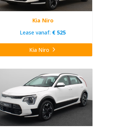
Kia Niro
Lease vanaf:
€ 525
Kia Niro