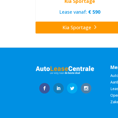
Kia Sportage
Lease vanaf:
€ 590
Kia Sportage
Me
Auto
Aan
Leas
Oper
Zake