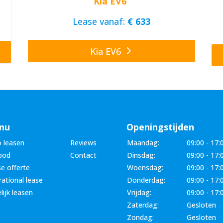
Kia EV6
Lease vanaf:
€ 633
Kia EV6
nu
Openingstijden
 leasen
Reviews
Maandag:
09:00 - 17:
bod
Contact
Dinsdag:
09:00 - 17:
e offerte
Woensdag:
09:00 - 17:
ational lease
Donderdag:
09:00 - 17:
lijk leasen
Vrijdag:
09:00 - 17:
Zaterdag:
Gesloten
Zondag:
Gesloten