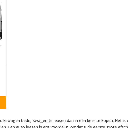
olkswagen bedrijfswagen te leasen dan in één keer te kopen. Het is
llen. Een auto leasen is erg voordelig, omdat u de eerste grote afsc