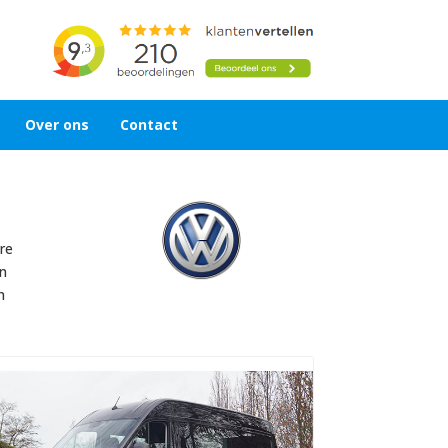
Over ons
Contact
re
en
n