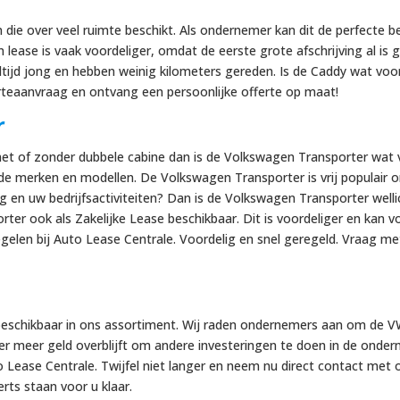
die over veel ruimte beschikt. Als ondernemer kan dit de perfecte 
n lease is vaak voordeliger, omdat de eerste grote afschrijving al i
altijd jong en hebben weinig kilometers gereden. Is de Caddy wat vo
rteaanvraag en ontvang een persoonlijke offerte op maat!
r
met of zonder dubbele cabine dan is de Volkswagen Transporter wat 
de merken en modellen. De Volkswagen Transporter is vrij populair
g en uw bedrijfsactiviteiten? Dan is de Volkswagen Transporter welli
er ook als Zakelijke Lease beschikbaar. Dit is voordeliger en kan v
e regelen bij Auto Lease Centrale. Voordelig en snel geregeld. Vraag
eschikbaar in ons assortiment. Wij raden ondernemers aan om de VW 
 er meer geld overblijft om andere investeringen te doen in de onder
to Lease Centrale. Twijfel niet langer en neem nu direct contact me
rts staan voor u klaar.