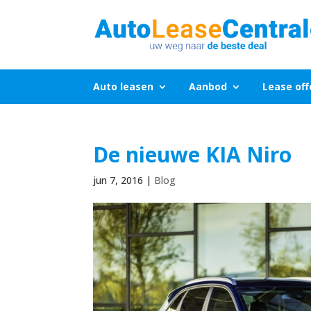
Auto leasen
Aanbod
Lease off
De nieuwe KIA Niro
jun 7, 2016
|
Blog