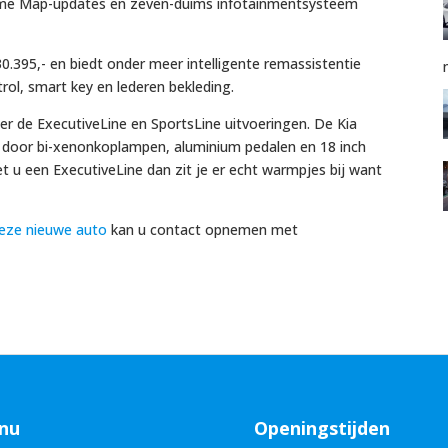
fetime Map-updates en zeven-duims infotainmentsysteem
30.395,- en biedt onder meer intelligente remassistentie
rol, smart key en lederen bekleding.
 er de ExecutiveLine en SportsLine uitvoeringen. De Kia
e door bi-xenonkoplampen, aluminium pedalen en 18 inch
et u een ExecutiveLine dan zit je er echt warmpjes bij want
deze nieuwe auto
kan u contact opnemen met
nu
Openingstijden