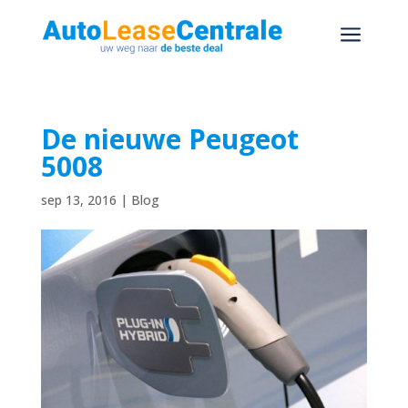
a
De nieuwe Peugeot
5008
sep 13, 2016
|
Blog