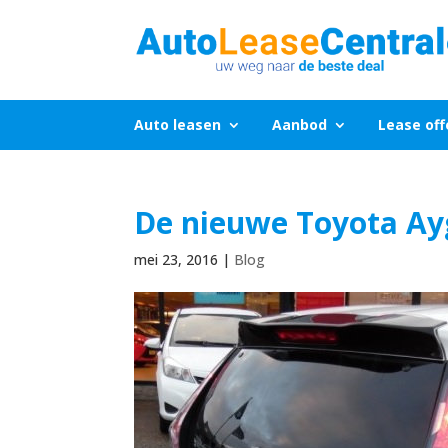
Auto leasen
Aanbod
Lease off
De nieuwe Toyota Ay
mei 23, 2016
|
Blog