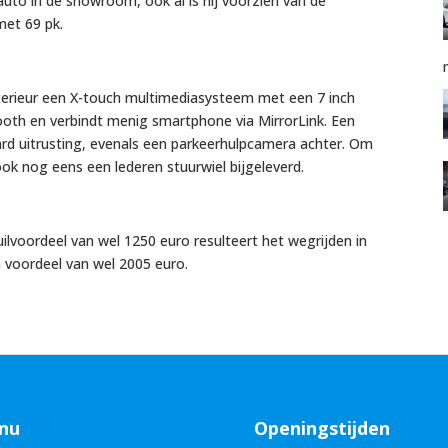
uto in de showroom, ook al is hij voorzien van de
met 69 pk.
terieur een X-touch multimediasysteem met een 7 inch
oth en verbindt menig smartphone via MirrorLink. Een
ard uitrusting, evenals een parkeerhulpcamera achter. Om
ok nog eens een lederen stuurwiel bijgeleverd.
uilvoordeel van wel 1250 euro resulteert het wegrijden in
 voordeel van wel 2005 euro.
nu
Openingstijden