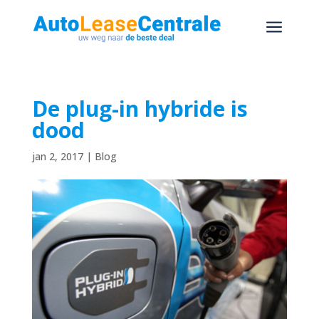
a
De plug-in hybride is
dood
jan 2, 2017
|
Blog