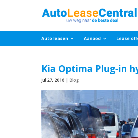
Auto leasen
Aanbod
Lease off
Kia Optima Plug-in h
jul 27, 2016
|
Blog