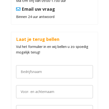
Ma t/m Vrij van 09:00-17:00 uur
Email uw vraag
Binnen 24 uur antwoord
Laat je terug bellen
Vul het formulier in en wij bellen u zo spoedig
mogelijk terug!
B
e
d
r
i
V
j
o
f
o
s
r
n
-
a
T
e
a
e