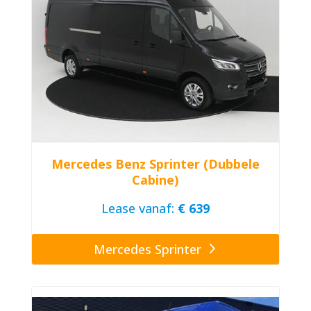
Mercedes Benz Sprinter (Dubbele
Cabine)
Lease vanaf:
€ 639
Mercedes Sprinter